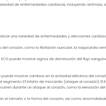
variedad de enfermedades cardíacas, incluyendo arritmias, 
osticar una variedad de enfermedades y afecciones cardíaca
del corazón, como la fibrilación auricular, la taquicardia ventr
l ECG puede mostrar signos de disminución del flujo sanguín
CG puede mostrar cambios en la actividad eléctrica del cora
el segmento ST.Infarto de miocardio (ataque al corazón): El
ocurren durante un ataque al corazón, como la elevación de
n el tamaño o la forma del corazón, así como anormalidade