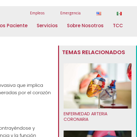
Empleos
Emergencia
os Paciente
Servicios
Sobre Nosotros
TCC
TEMAS RELACIONADOS
nvasiva que implica
eneradas por el corazón
ENFERMEDAD ARTERIA
CORONARIA
 contrayéndose y
cia y la función