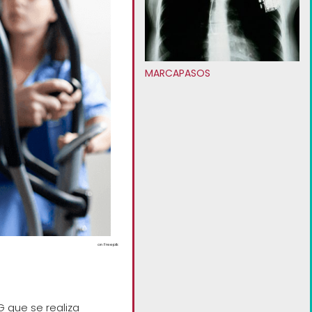
MARCAPASOS
Image by DCStudio
on Freepik
 que se realiza