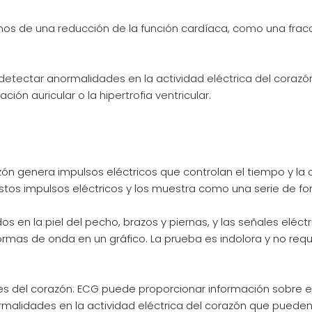
nos de una reducción de la función cardíaca, como una frac
etectar anormalidades en la actividad eléctrica del coraz
ión auricular o la hipertrofia ventricular.
azón genera impulsos eléctricos que controlan el tiempo y la 
 estos impulsos eléctricos y los muestra como una serie de f
s en la piel del pecho, brazos y piernas, y las señales eléct
rmas de onda en un gráfico. La prueba es indolora y no requ
el corazón: ECG puede proporcionar información sobre el r
ormalidades en la actividad eléctrica del corazón que puede