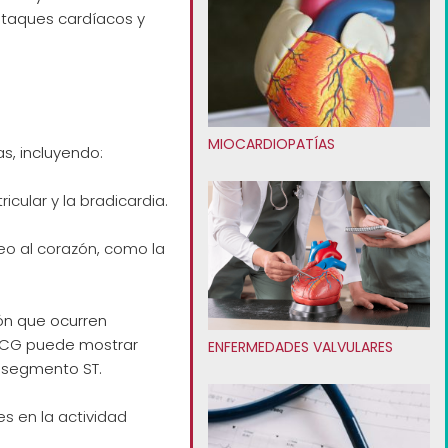
ataques cardíacos y
MIOCARDIOPATÍAS
s, incluyendo:
icular y la bradicardia.
eo al corazón, como la
zón que ocurren
 ECG puede mostrar
ENFERMEDADES VALVULARES
l segmento ST.
s en la actividad