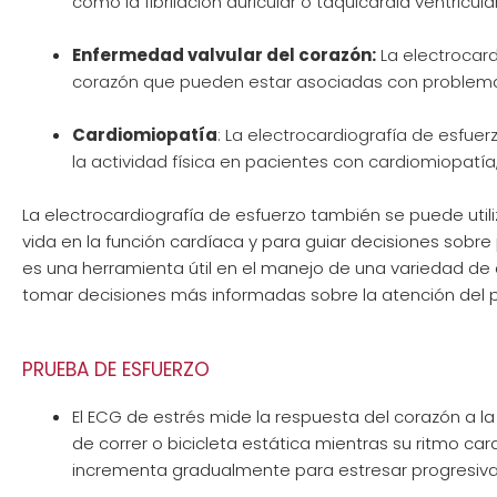
como la fibrilación auricular o taquicardia ventricular
Enfermedad valvular del corazón:
La electrocard
corazón que pueden estar asociadas con problemas val
Cardiomiopatía
: La electrocardiografía de esfue
la actividad física en pacientes con cardiomiopatí
La electrocardiografía de esfuerzo también se puede util
vida en la función cardíaca y para guiar decisiones sobre
es una herramienta útil en el manejo de una variedad d
tomar decisiones más informadas sobre la atención del 
PRUEBA DE ESFUERZO
El ECG de estrés mide la respuesta del corazón a la 
de correr o bicicleta estática mientras su ritmo card
incrementa gradualmente para estresar progresiv