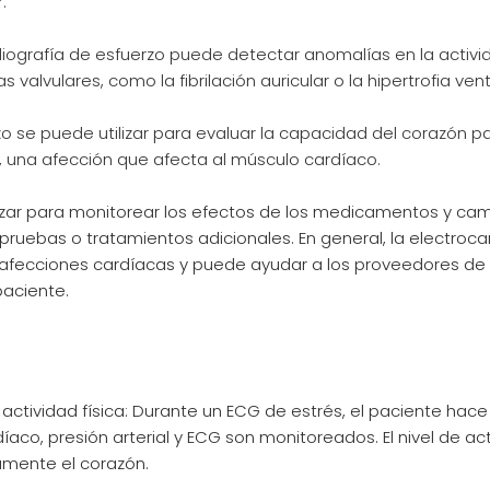
.
iografía de esfuerzo puede detectar anomalías en la activid
vulares, como la fibrilación auricular o la hipertrofia ventr
rzo se puede utilizar para evaluar la capacidad del corazón p
a, una afección que afecta al músculo cardíaco.
izar para monitorear los efectos de los medicamentos y camb
 pruebas o tratamientos adicionales. En general, la electroca
e afecciones cardíacas y puede ayudar a los proveedores d
paciente.
actividad física: Durante un ECG de estrés, el paciente hace 
íaco, presión arterial y ECG son monitoreados. El nivel de act
amente el corazón.