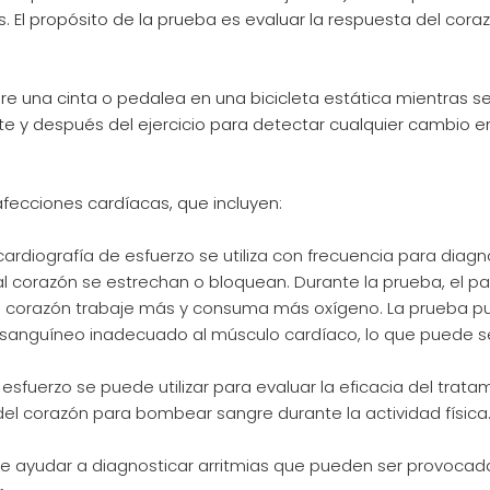
. El propósito de la prueba es evaluar la respuesta del coraz
e una cinta o pedalea en una bicicleta estática mientras s
ante y después del ejercicio para detectar cualquier cambio en
fecciones cardíacas, que incluyen:
ocardiografía de esfuerzo se utiliza con frecuencia para diagn
al corazón se estrechan o bloquean. Durante la prueba, el pa
e el corazón trabaje más y consuma más oxígeno. La prueba 
o sanguíneo inadecuado al músculo cardíaco, lo que puede se
esfuerzo se puede utilizar para evaluar la eficacia del trata
del corazón para bombear sangre durante la actividad física
e ayudar a diagnosticar arritmias que pueden ser provocadas